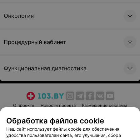
Онкология
Процедурный кабинет
Функциональная диагностика
О проекте
Новости проекта
Размещение рекламы
Медицинский маркетинг
Публичный договор
Обработка файлов cookie
Пользовательское соглашение
Способы оплаты
Наш сайт использует файлы cookie для обеспечения
Вакансии
Партнеры
удобства пользователей сайта, его улучшения, сбора