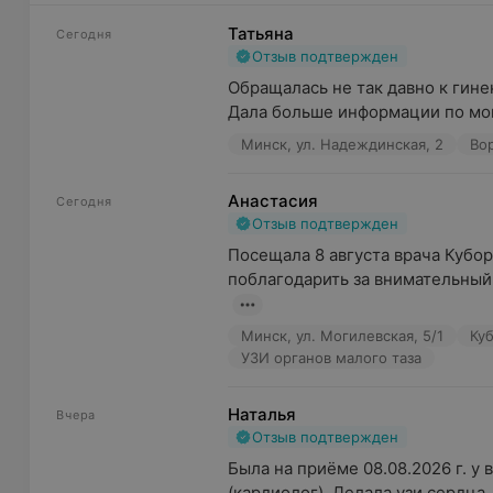
Приглашаем работодателей и владельцев компаний 
Татьяна
Сегодня
на оказание медицинских услуг. Основное преимуще
Отзыв подтвержден
медицинскую помощь без наступления страхового сл
Обращалась не так давно к гинек
Дала больше информации по мои
Центр работает по удобному графику без выходных.
Минск, ул. Надеждинская, 2
Вор
Медицинский центр «Эксана» — медицинская помощь
Обращаем ваше внимание, что обязательна консул
Анастасия
Сегодня
медицинские услуги могут иметь противопоказания
Отзыв подтвержден
Посещала 8 августа врача Кубор
поблагодарить за внимательный 
Минск, ул. Могилевская, 5/1
Куб
УЗИ органов малого таза
Наталья
Вчера
Отзыв подтвержден
Была на приёме 08.08.2026 г. у
(кардиолог). Делала узи сердца.