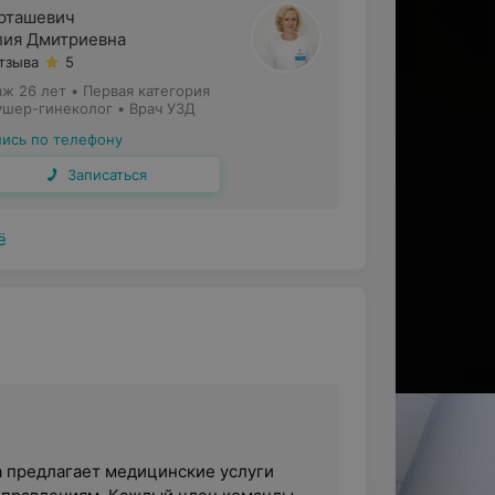
рташевич
ия Дмитриевна
отзыва
5
аж 26 лет
•
Первая категория
ушер-гинеколог • Врач УЗД
пись по телефону
Записаться
ё
а предлагает медицинские услуги