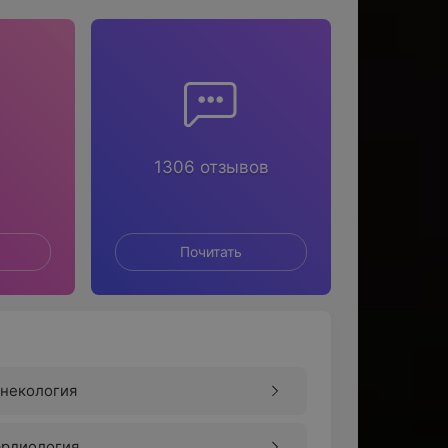
1306 отзывов
Почитать
инекология
ардиология