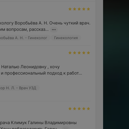
заключить с медцентром прямой договор
ство — возможность получать
учая.
ологу Воробьёва А. Н. Очень чуткий врач. 
м вопросам, рассказ...
обьёва А. Н. - Гинеколог
Гинекология
 от профессионалов.
ьтация специалиста: рекламируемые
 и побочные реакции.
 Наталью Леонидовну , хочу 
и профессиональный подход к работ...
ор Н. Л. - Врач УЗД
 врача Климук Галины Владимировны 
 Хочу поблагодарить Галин...