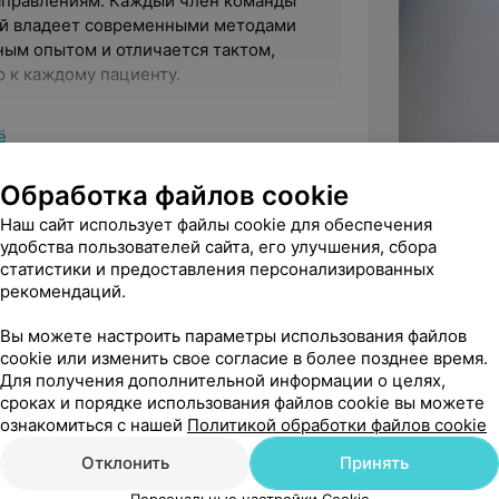
направлениям. Каждый член команды
ый владеет современными методами
ным опытом и отличается тактом,
 к каждому пациенту.
ё
ческим и лечебным оборудованием,
оверно определить проблему и
Обработка файлов cookie
вариант лечения, который необходим
Наш сайт использует файлы cookie для обеспечения
удобства пользователей сайта, его улучшения, сбора
статистики и предоставления персонализированных
рекомендаций.
иентов с разным уровнем достатка –
рьский
Вы можете настроить параметры использования файлов
ицинского центра «Эксана». Это
cookie или изменить свое согласие в более позднее время.
докторов центра могут позволить
тут Культуры
Для получения дополнительной информации о целях,
сроках и порядке использования файлов cookie вы можете
ознакомиться с нашей
Политикой обработки файлов cookie
Все фото
Отклонить
Принять
виды услуг:
Персональные настройки Cookie