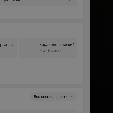
ё
рганов
Кардиологический
»
МЦ «Эксана»
Все специальности