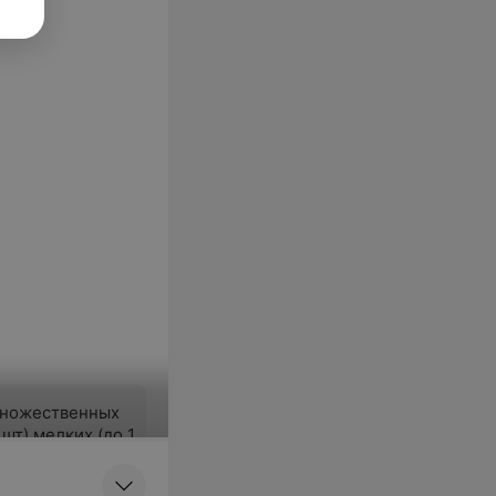
множественных
 шт) мелких (до 1
ачественных
ваний кожи,