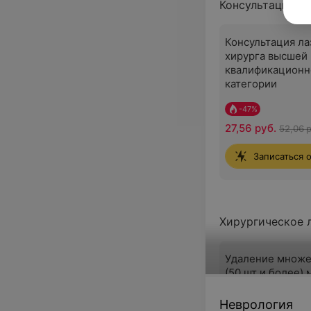
Консультации
Консультация ла
хирурга высшей
квалификационн
категории
-
47
%
27,56 руб.
52,06 
Записаться 
Хирургическое 
Удаление множ
(50 шт и более) 
мм) доброкачес
новообразовани
Неврология