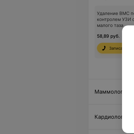
Удаление ВМС п
контролем УЗИ 
малого таза
58,89 руб.
Записаться
Маммология
Кардиология