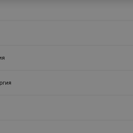
ия
ргия